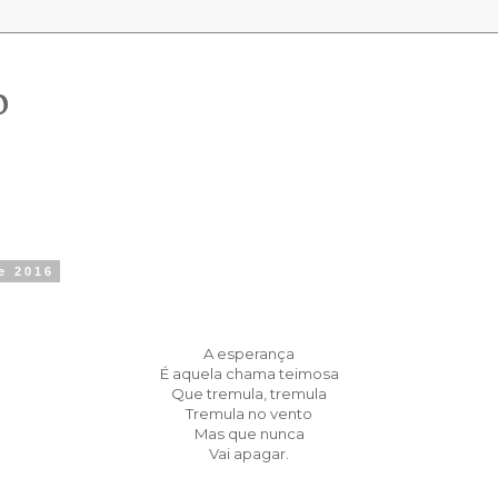
o
de 2016
A esperança
É aquela chama teimosa
Que tremula, tremula
Tremula no vento
Mas que nunca
Vai apagar.