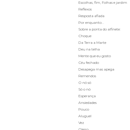
Escolhas, fim, Folhas e jardim
Reflexos
Resposta afiada
Por enquanto...
Sobre a ponta do alfinete:
Choque
Da Terra a Marte
Deu na telha
Mente que eu gosto
Céu fechado
Desapega mas apega
Remendos
O nó só
Só o nó
Esperança
Ansiedades
Pouco
Aluguel
Vez
Oleiro