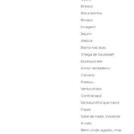
Breaco
Boca bonita
Brusco
Imagem
Jejum
Aleluia
Barro nas asas
Chega de Saudade!!
bureaucrate
Amor Verdadeiro
Canário
Passou..
Vento chato
Contracapa
De baunilha que não é
Passo
Sabe de nada, inocente
A vida
Bem vindo agosto, mas