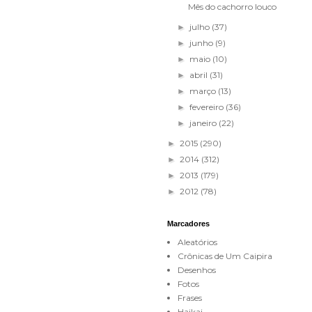
Mês do cachorro louco
julho
(37)
►
junho
(9)
►
maio
(10)
►
abril
(31)
►
março
(13)
►
fevereiro
(36)
►
janeiro
(22)
►
2015
(290)
►
2014
(312)
►
2013
(179)
►
2012
(78)
►
Marcadores
Aleatórios
Crônicas de Um Caipira
Desenhos
Fotos
Frases
Haikai