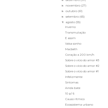
►
novembro
(27)
►
outubro
(61)
►
setembro
(65)
►
agosto
(55)
▼
Inverno
Transmutação
E assim
Valsa sonho
Macbeth
Coração a 200 km/h
Sobre o vício do amor #3
Sobre o vício do amor #2
Sobre o vício do amor #1
Infelizmente
Sintomas
Ainda bate
10 p/ 6
Causo rítmico
Ecossistema urbano