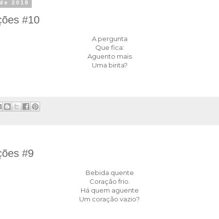
 de 2018
ções #10
A pergunta
Que fica:
Aguento mais
Uma birita?
ções #9
Bebida quente
Coração frio.
Há quem aguente
Um coração vazio?