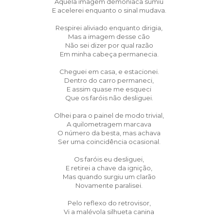
Aquela imagem demoníaca sumiu
E acelerei enquanto o sinal mudava.
Respirei aliviado enquanto dirigia,
Mas a imagem desse cão
Não sei dizer por qual razão
Em minha cabeça permanecia.
Cheguei em casa, e estacionei.
Dentro do carro permaneci,
E assim quase me esqueci
Que os faróis não desliguei.
Olhei para o painel de modo trivial,
A quilometragem marcava
O número da besta, mas achava
Ser uma coincidência ocasional.
Os faróis eu desliguei,
E retirei a chave da ignição,
Mas quando surgiu um clarão
Novamente paralisei.
Pelo reflexo do retrovisor,
Vi a malévola silhueta canina