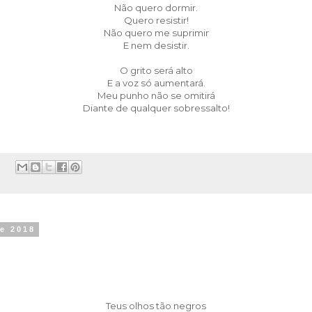
Não quero dormir.
Quero resistir!
Não quero me suprimir
E nem desistir.
O grito será alto
E a voz só aumentará.
Meu punho não se omitirá
Diante de qualquer sobressalto!
:
de 2018
Teus olhos tão negros