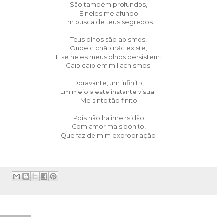
São também profundos,
E neles me afundo
Em busca de teus segredos.
Teus olhos são abismos,
Onde o chão não existe,
E se neles meus olhos persistem:
Caio caio em mil achismos.
Doravante, um infinito,
Em meio a este instante visual.
Me sinto tão finito
Pois não há imensidão
Com amor mais bonito,
Que faz de mim expropriação.
: