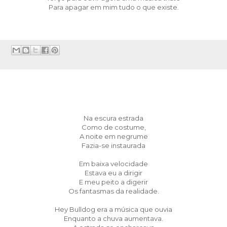
Para apagar em mim tudo o que existe.
:
Na escura estrada
Como de costume,
A noite em negrume
Fazia-se instaurada
Em baixa velocidade
Estava eu a dirigir
E meu peito a digerir
Os fantasmas da realidade.
Hey Bulldog era a música que ouvia
Enquanto a chuva aumentava.