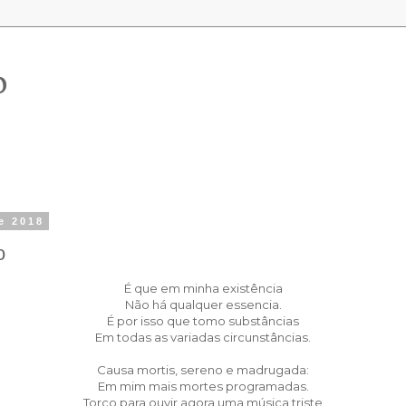
o
de 2018
o
É que em minha existência
Não há qualquer essencia.
É por isso que tomo substâncias
Em todas as variadas circunstâncias.
Causa mortis, sereno e madrugada:
Em mim mais mortes programadas.
Torço para ouvir agora uma música triste