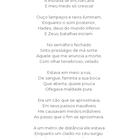
A estrada se encharcava
E meu medo só crescia!
Ouço lampejos e raios iluminam,
Enquanto o som posterior,
Hades, deus do mundo inferior
E Zeus, batalhas iniciam.
No semáforo fechado
Sinto presságio de má sorte:
Aquele que me anuncia a morte,
Com olhar tenebroso, velado
Estava em meio a rua,
De sangue, faminta a sua boca
Que aberta, quase pouca
Ofegava maldade pura.
Era um cão que se aproximava,
Em seus passos inaudíveis
Me causavam medos indizíveis
Ao passo que o fim se aproximava.
A um metro de distância ele estava
Enquanto um clarão no céu surgiu.