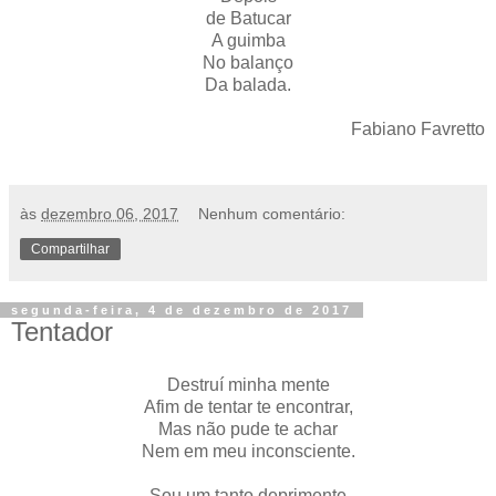
de Batucar
A guimba
No balanço
Da balada.
Fabiano Favretto
às
dezembro 06, 2017
Nenhum comentário:
Compartilhar
segunda-feira, 4 de dezembro de 2017
Tentador
Destruí minha mente
Afim de tentar te encontrar,
Mas não pude te achar
Nem em meu inconsciente.
Sou um tanto deprimente