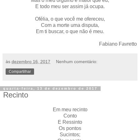
Mas o meu orgulho é maior que eu,
E todo meu ser assim já ocupa.
Ofélia, o que você me ofereceu,
Com a morte uma disputa,
Em ti buscar, o que não é meu.
Fabiano Favretto
às
dezembro 16, 2017
Nenhum comentário:
Compartilhar
quarta-feira, 13 de dezembro de 2017
Recinto
Em meu recinto
Conto
E Ressinto
Os pontos
Sucintos;