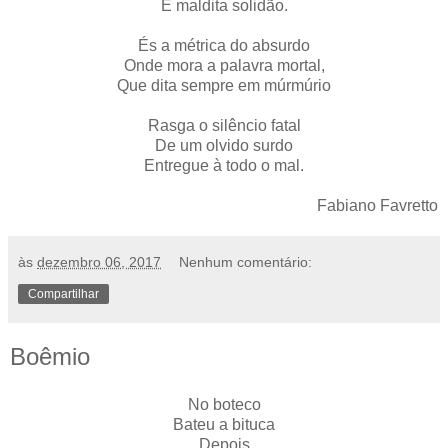
E maldita solidão.
És a métrica do absurdo
Onde mora a palavra mortal,
Que dita sempre em múrmúrio
Rasga o silêncio fatal
De um olvido surdo
Entregue à todo o mal.
Fabiano Favretto
às
dezembro 06, 2017
Nenhum comentário:
Compartilhar
Boêmio
No boteco
Bateu a bituca
Depois