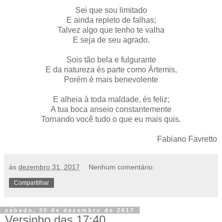
Sei que sou limitado
E ainda repleto de falhas;
Talvez algo que tenho te valha
E seja de seu agrado.
Sois tão bela e fulgurante
E da natureza és parte como Ártemis,
Porém é mais benevolente
E alheia à toda maldade, és feliz;
A tua boca anseio constantemente
Tornando você tudo o que eu mais quis.
Fabiano Favretto
às
dezembro 31, 2017
Nenhum comentário:
Compartilhar
sábado, 30 de dezembro de 2017
Versinho das 17:40