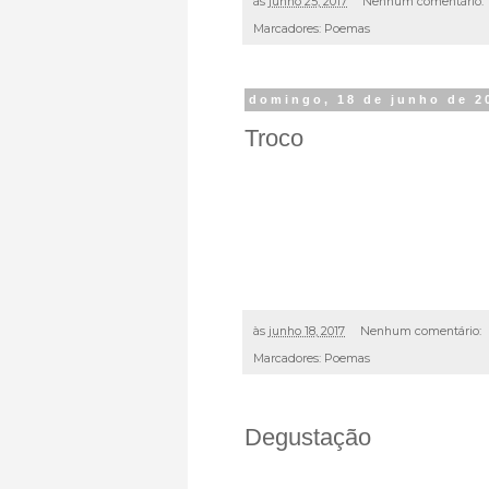
às
junho 25, 2017
Nenhum comentário:
Marcadores:
Poemas
domingo, 18 de junho de 2
Troco
às
junho 18, 2017
Nenhum comentário:
Marcadores:
Poemas
Degustação