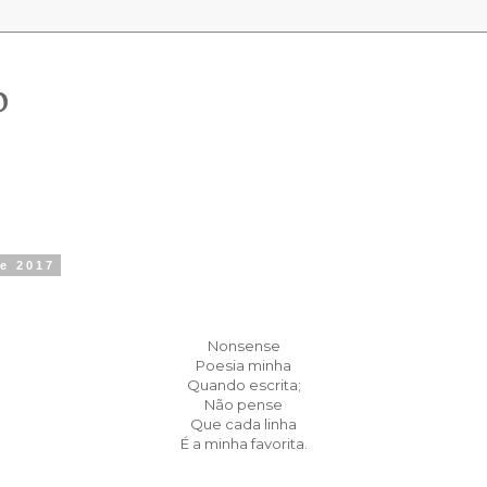
o
de 2017
Nonsense
Poesia minha
Quando escrita;
Não pense
Que cada linha
É a minha favorita.