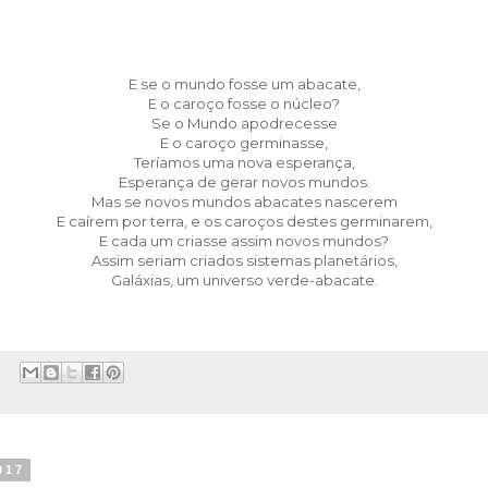
E se o mundo fosse um abacate,
E o caroço fosse o núcleo?
Se o Mundo apodrecesse
E o caroço germinasse,
Teríamos uma nova esperança,
Esperança de gerar novos mundos.
Mas se novos mundos abacates nascerem
E caírem por terra, e os caroços destes germinarem,
E cada um criasse assim novos mundos?
Assim seriam criados sistemas planetários,
Galáxias, um universo verde-abacate.
017