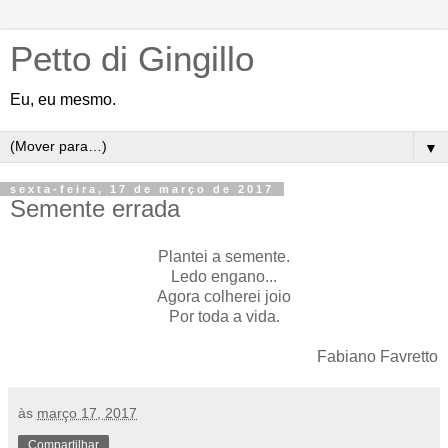
Petto di Gingillo
Eu, eu mesmo.
▼
sexta-feira, 17 de março de 2017
Semente errada
Plantei a semente.
Ledo engano...
Agora colherei joio
Por toda a vida.
Fabiano Favretto
às
março 17, 2017
Compartilhar