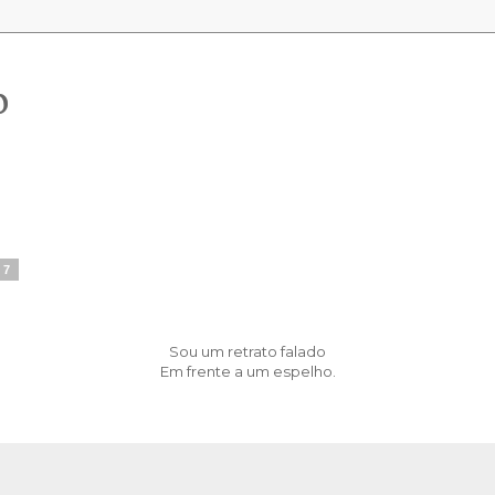
o
17
Sou um retrato falado
Em frente a um espelho.