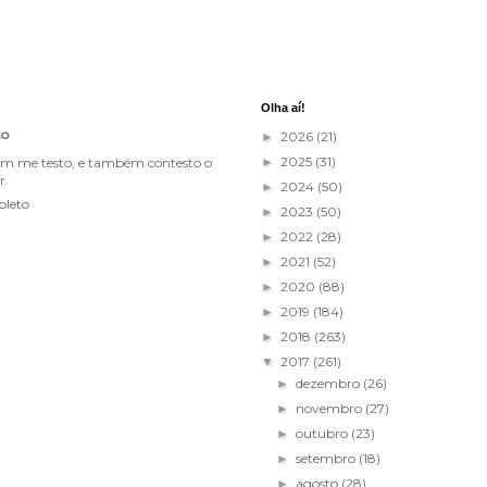
Olha aí!
to
2026
(21)
►
2025
(31)
im me testo, e também contesto o
►
r.
2024
(50)
►
pleto
2023
(50)
►
2022
(28)
►
2021
(52)
►
2020
(88)
►
2019
(184)
►
2018
(263)
►
2017
(261)
▼
dezembro
(26)
►
novembro
(27)
►
outubro
(23)
►
setembro
(18)
►
agosto
(28)
►