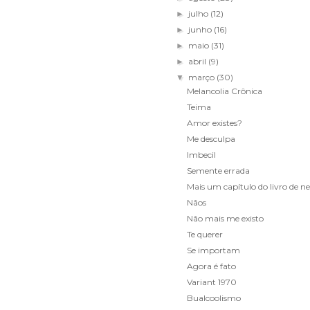
julho
(12)
►
junho
(16)
►
maio
(31)
►
abril
(9)
►
março
(30)
▼
Melancolia Crônica
Teima
Amor existes?
Me desculpa
Imbecil
Semente errada
Mais um capítulo do livro de n
Nãos
Não mais me existo
Te querer
Se importam
Agora é fato
Variant 1970
Bualcoolismo