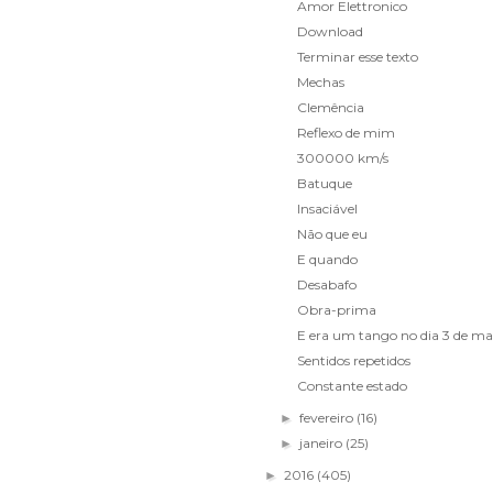
Amor Elettronico
Download
Terminar esse texto
Mechas
Clemência
Reflexo de mim
300000 km/s
Batuque
Insaciável
Não que eu
E quando
Desabafo
Obra-prima
E era um tango no dia 3 de ma
Sentidos repetidos
Constante estado
fevereiro
(16)
►
janeiro
(25)
►
2016
(405)
►