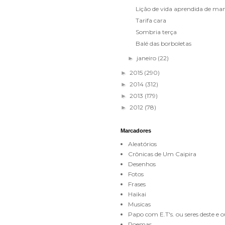
Lição de vida aprendida de man
Tarifa cara
Sombria terça
Balé das borboletas
janeiro
(22)
►
2015
(290)
►
2014
(312)
►
2013
(179)
►
2012
(78)
►
Marcadores
Aleatórios
Crônicas de Um Caipira
Desenhos
Fotos
Frases
Haikai
Musicas
Papo com E.T's. ou seres deste e
Poemas