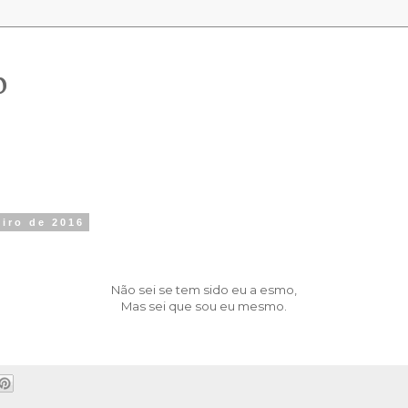
o
eiro de 2016
Não sei se tem sido eu a esmo,
Mas sei que sou eu mesmo.