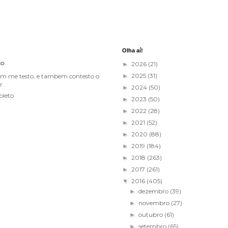
Olha aí!
to
2026
(21)
►
2025
(31)
im me testo, e também contesto o
►
r.
2024
(50)
►
pleto
2023
(50)
►
2022
(28)
►
2021
(52)
►
2020
(88)
►
2019
(184)
►
2018
(263)
►
2017
(261)
►
2016
(405)
▼
dezembro
(39)
►
novembro
(27)
►
outubro
(61)
►
setembro
(65)
►