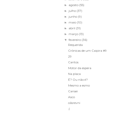
agosto
(55)
►
julho
(37)
►
junho
(9)
►
maio
(10)
►
abril
(31)
►
março
(13)
►
fevereiro
(36)
▼
Requerida
Crônicas de um Caipira #9
29
Cantos
Motor da espera
Na placa
É? Ou não é?
Mesmo a esmo
Cansei
Asco
oãsrevni
;(