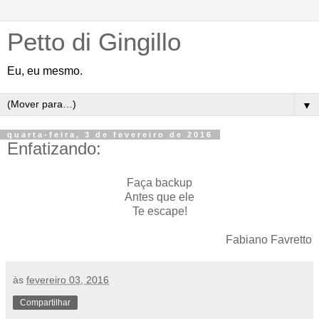
Petto di Gingillo
Eu, eu mesmo.
▼
quarta-feira, 3 de fevereiro de 2016
Enfatizando:
Faça backup
Antes que ele
Te escape!
Fabiano Favretto
às
fevereiro 03, 2016
Compartilhar