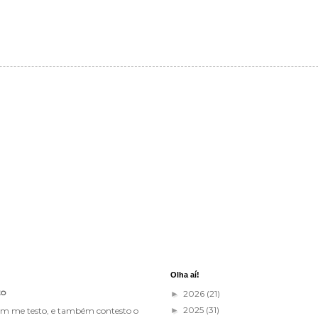
Olha aí!
to
2026
(21)
►
2025
(31)
im me testo, e também contesto o
►