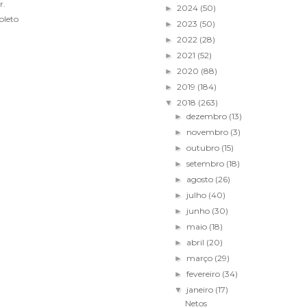
r.
2024
(50)
►
pleto
2023
(50)
►
2022
(28)
►
2021
(52)
►
2020
(88)
►
2019
(184)
►
2018
(263)
▼
dezembro
(13)
►
novembro
(3)
►
outubro
(15)
►
setembro
(18)
►
agosto
(26)
►
julho
(40)
►
junho
(30)
►
maio
(18)
►
abril
(20)
►
março
(29)
►
fevereiro
(34)
►
janeiro
(17)
▼
Netos