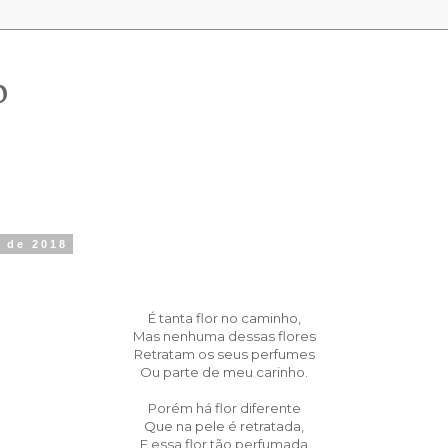
o
o de 2018
É tanta flor no caminho,
Mas nenhuma dessas flores
Retratam os seus perfumes
Ou parte de meu carinho.
Porém há flor diferente
Que na pele é retratada,
E essa flor tão perfumada