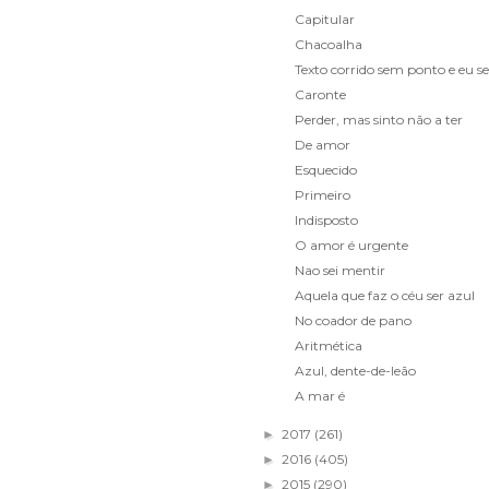
Capitular
Chacoalha
Texto corrido sem ponto e eu 
Caronte
Perder, mas sinto não a ter
De amor
Esquecido
Primeiro
Indisposto
O amor é urgente
Nao sei mentir
Aquela que faz o céu ser azul
No coador de pano
Aritmética
Azul, dente-de-leão
A mar é
2017
(261)
►
2016
(405)
►
2015
(290)
►