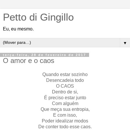
Petto di Gingillo
Eu, eu mesmo.
▼
terça-feira, 28 de fevereiro de 2017
O amor e o caos
Quando estar sozinho
Desencadeia todo
O CAOS
Dentro de si,
É preciso estar junto
Com alguém
Que meça sua entropia,
E com isso,
Poder idealizar modos
De conter todo esse caos.