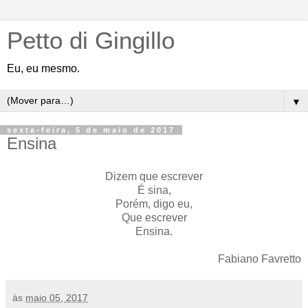
Petto di Gingillo
Eu, eu mesmo.
▼
sexta-feira, 5 de maio de 2017
Ensina
Dizem que escrever
É sina,
Porém, digo eu,
Que escrever
Ensina.
Fabiano Favretto
às
maio 05, 2017