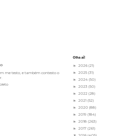
Olha aí!
to
2026
(21)
►
2025
(31)
im me testo, e também contesto o
►
r.
2024
(50)
►
pleto
2023
(50)
►
2022
(28)
►
2021
(52)
►
2020
(88)
►
2019
(184)
►
2018
(263)
►
2017
(261)
►
2016
(405)
▼