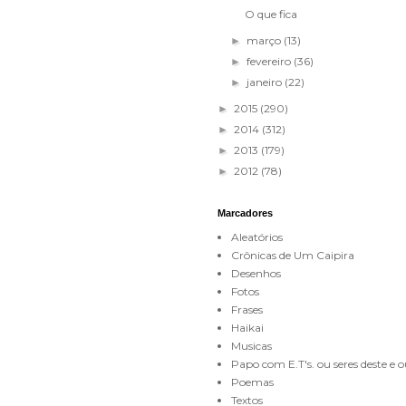
O que fica
março
(13)
►
fevereiro
(36)
►
janeiro
(22)
►
2015
(290)
►
2014
(312)
►
2013
(179)
►
2012
(78)
►
Marcadores
Aleatórios
Crônicas de Um Caipira
Desenhos
Fotos
Frases
Haikai
Musicas
Papo com E.T's. ou seres deste e
Poemas
Textos