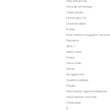
Más influenzas
Hora de remanejar
Coiso jocoso
Ponto sem nó
Doce do sábio
É osso
Esta história ninguém me con
Feiticeira
Será..?
Meia-noite
Preço
Maria Mãe
Penal
No ligeirinho
Quebra-cabeça
Poção
Felizmente, agora é diferente
Viola Heaven and Hell
Chocolate
É