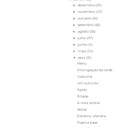
dezembro
(39)
►
novembro
(27)
►
outubro
(61)
►
setembro
(65)
►
agosto
(55)
►
julho
(37)
►
junho
(9)
►
maio
(10)
►
abril
(31)
▼
Menu
Prorrogação da tarde
Costume
Um outro eu
Apolo
Eclipse
A nota anotar
Notas
Extremo ufanista
Poema base