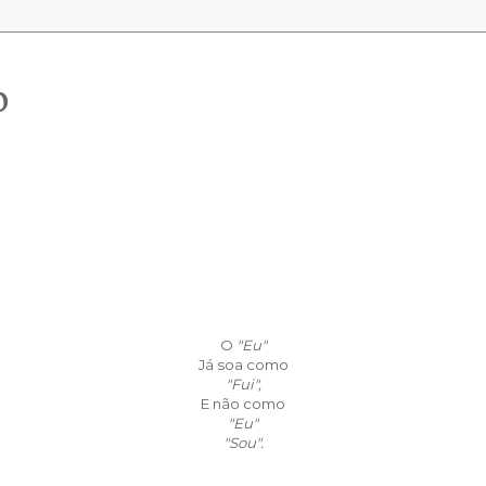
o
O
"Eu"
Já soa como
"Fui",
E não como
"Eu"
"Sou".