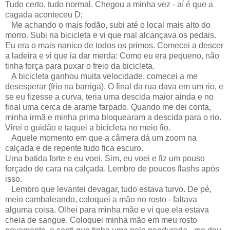
Tudo certo, tudo normal. Chegou a minha vez - aí é que a
cagada aconteceu D;
Me achando o mais fodão, subi até o local mais alto do
morro. Subi na bicicleta e vi que mal alcançava os pedais.
Eu era o mais nanico de todos os primos. Comecei a descer
a ladeira e vi que ia dar merda: Como eu era pequeno, não
tinha força para puxar o freio da bicicleta.
A bicicleta ganhou muita velocidade, comecei a me
desesperar (frio na barriga). O final da rua dava em um rio, e
se eu fizesse a curva, teria uma descida maior ainda e no
final uma cerca de arame farpado. Quando me dei conta,
minha irmã e minha prima bloquearam a descida para o rio.
Virei o guidão e taquei a bicicleta no meio fio.
Aquele momento em que a câmera dá um zoom na
calçada e de repente tudo fica escuro.
Uma batida forte e eu voei. Sim, eu voei e fiz um pouso
forçado de cara na calçada. Lembro de poucos flashs após
isso.
Lembro que levantei devagar, tudo estava turvo. De pé,
meio cambaleando, coloquei a mão no rosto - faltava
alguma coisa. Olhei para minha mão e vi que ela estava
cheia de sangue. Coloquei minha mão em meu rosto