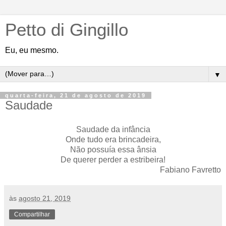
Petto di Gingillo
Eu, eu mesmo.
▼
quarta-feira, 21 de agosto de 2019
Saudade
Saudade da infância
Onde tudo era brincadeira,
Não possuía essa ânsia
De querer perder a estribeira!
Fabiano Favretto
às
agosto 21, 2019
Compartilhar