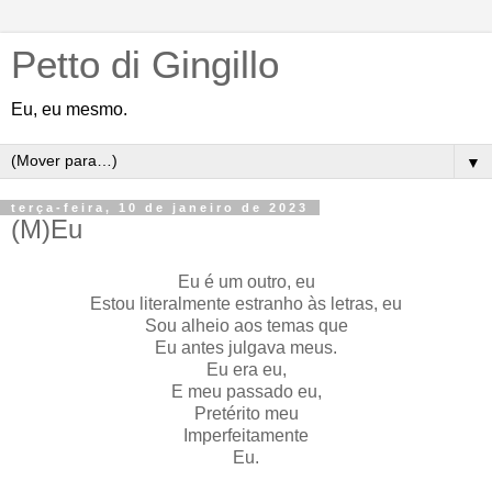
Petto di Gingillo
Eu, eu mesmo.
▼
terça-feira, 10 de janeiro de 2023
(M)Eu
Eu é um outro, eu
Estou literalmente estranho às letras, eu
Sou alheio aos temas que
Eu antes julgava meus.
Eu era eu,
E meu passado eu,
Pretérito meu
Imperfeitamente
Eu.