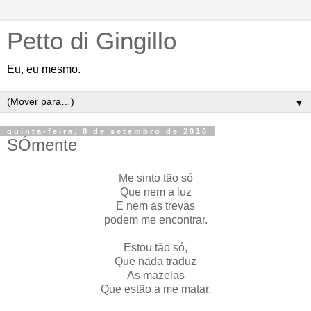
Petto di Gingillo
Eu, eu mesmo.
▼
quinta-feira, 8 de setembro de 2016
SÓmente
Me sinto tão só
Que nem a luz
E nem as trevas
podem me encontrar.
Estou tão só,
Que nada traduz
As mazelas
Que estão a me matar.