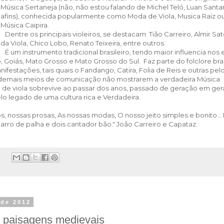
Música Sertaneja (não, não estou falando de Michel Teló, Luan Santa
afins), conhecida popularmente como Moda de Viola, Musica Raiz o
Música Caipira.
Dentre os principais violeiros, se destacam: Tião Carreiro, Almir Sat
da Viola, Chico Lobo, Renato Teixeira, entre outros.
É um instrumento tradicional brasileiro, tendo maior influencia nos
, Goiás, Mato Grosso e Mato Grosso do Sul. Faz parte do folclore bras
estações, tais quais o Fandango, Catira, Folia de Reis e outras pelo 
s demais meios de comunicação não mostrarem a verdadeira Música
a de viola sobrevive ao passar dos anos, passado de geração em ger
elo legado de uma cultura rica e Verdadeira.
s, nossas prosas, As nossas modas, O nosso jeito simples e bonito... 
arro de palha e dois cantador bão." João Carreiro e Capataz.
:
 de 2012
e paisagens medievais