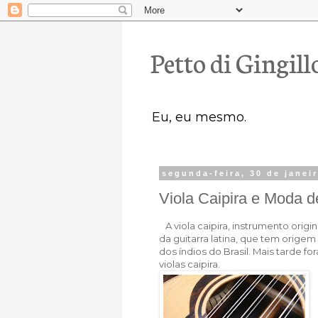
Petto di Gingill
Eu, eu mesmo.
segunda-feira, 30 de janei
Viola Caipira e Moda d
A viola caipira, instrumento orig
da guitarra latina, que tem origem
dos índios do Brasil. Mais tarde 
violas caipira.