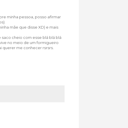
bre minha pessoa, posso afirmar
os).
inha mãe que disse XD) e mais
de saco cheio com esse blá blá blá
 vive no meio de um formigueiro
 querer me conhecer rsrsrs.