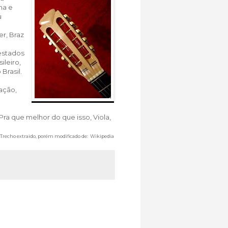
na e
u
er, Braz
 estados
ileiro,
Brasil.
ação,
Pra que melhor do que isso, Viola,
Trecho extraido, porém modificado de:
Wikipedia