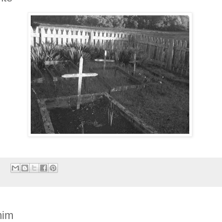
:
mim