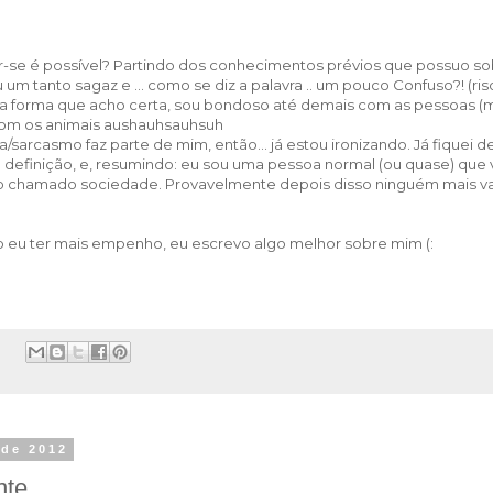
-se é possível? Partindo dos conhecimentos prévios que possuo so
 um tanto sagaz e ... como se diz a palavra .. um pouco Confuso?! (ris
 forma que acho certa, sou bondoso até demais com as pessoas (m
com os animais aushauhsauhsuh
a/sarcasmo faz parte de mim, então... já estou ironizando. Já fiquei 
 definição, e, resumindo: eu sou uma pessoa normal (ou quase) que
 chamado sociedade. Provavelmente depois disso ninguém mais vai
eu ter mais empenho, eu escrevo algo melhor sobre mim (:
:
 de 2012
nte