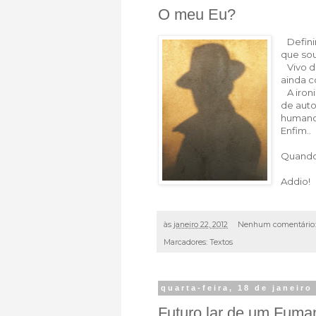
O meu Eu?
Definir
que sou
Vivo da
ainda 
A ironi
de auto
humano
Enfim..
Quando 
Addio!
às
janeiro 22, 2012
Nenhum comentário
Marcadores:
Textos
quarta-feira, 18 de janeiro
Futuro lar de um Fuma