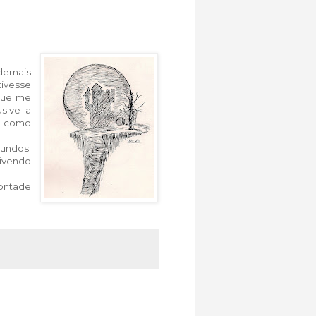
 demais
tivesse
que me
usive a
ge como
mundos.
ivendo
vontade