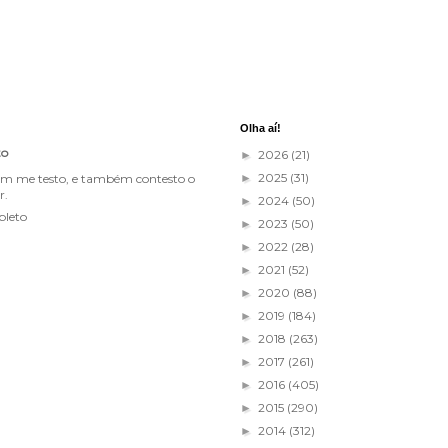
Olha aí!
to
2026
(21)
►
2025
(31)
im me testo, e também contesto o
►
r.
2024
(50)
►
pleto
2023
(50)
►
2022
(28)
►
2021
(52)
►
2020
(88)
►
2019
(184)
►
2018
(263)
►
2017
(261)
►
2016
(405)
►
2015
(290)
►
2014
(312)
►