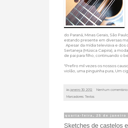
do Paraná, Minas Gerais, São Paulo
estando presente em diversas manif
Apesar da mídia televisiva e do
Sertaneja (Música Caipira), a mod
de pai para filho, continuando o b
"Prefiro mil vezes os nossos causo
violão, uma pinguinha pura, Um cig
às
janeiro 30, 2012
Nenhum comentário
Marcadores:
Textos
quarta-feira, 25 de janeiro
Sketches de castelos 