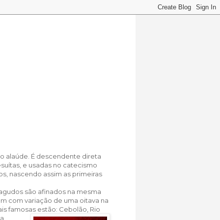
 o alaúde. É descendente direta
Jesuítas, e usadas no catecismo
los, nascendo assim as primeiras
s agudos são afinados na mesma
ém com variação de uma oitava na
mais famosas estão: Cebolão, Rio
da