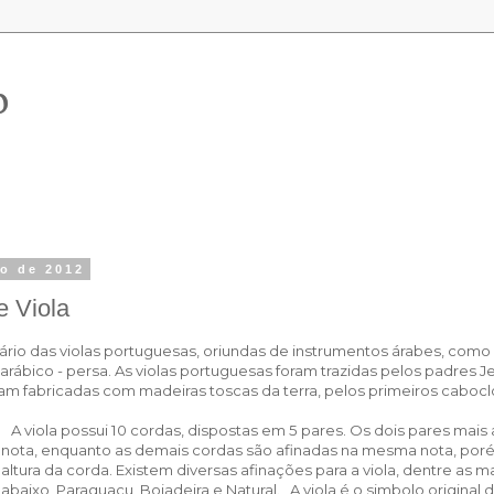
o
ro de 2012
e Viola
inário das violas portuguesas, oriundas de instrumentos árabes, como
 arábico - persa. As violas portuguesas foram trazidas pelos padres 
foram fabricadas com madeiras toscas da terra, pelos primeiros caboc
A viola possui 10 cordas, dispostas em 5 pares. Os dois pares mai
nota, enquanto as demais cordas são afinadas na mesma nota, por
altura da corda. Existem diversas afinações para a viola, dentre as 
abaixo, Paraguaçu, Boiadeira e Natural.
A viola é o simbolo original 