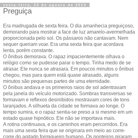
sexta-feira, 23 de agosto de 2013
Preguiça
Era madrugada de sexta feira. O dia amanhecia preguiçoso,
demorando para mostrar a face de luz amarelo-avermelhada
proporcionada pelo sol. Os pássaros não cantavam. Nem
sequer queriam voar. Era uma sexta feira que acordava
lenta, porém constante.
O ônibus demorava. O rapaz impacientemente olhava o
relógio como se pudesse parar o tempo. Tinha medo de se
atrasar. Ele nunca se atrasara. Em poucos minutos o ônibus
chegou, mas para quem está quase atrasado, alguns
minutos são pequenas partes de uma eternidade.
O ônibus andava e os primeiros raios de sol adentravam
pela janela do veículo motorizado. Sombras transversas se
formavam e reflexos desinibidos mostravam cores de tons
laranjados. A silhueta da cidade se formava ao longe. O
tempo sumira, e o rapaz sentia-se preso a si mesmo em um
estado quase hipnótico. Ele não se importava mais.
A rotina continuava, e os caminhos eram percorridos. Era
mais uma sexta feira que se originara em meio ao corre-
corre do agitado formigueiro humano. Os ponteiros giraram