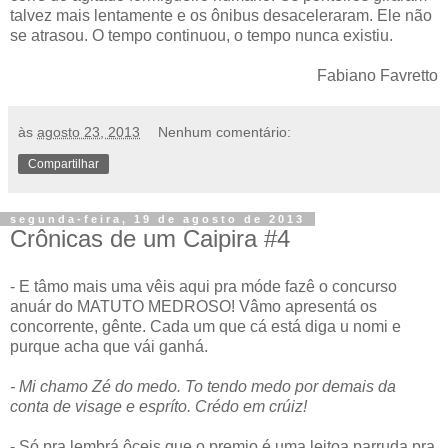
talvez mais lentamente e os ônibus desaceleraram. Ele não
se atrasou. O tempo continuou, o tempo nunca existiu.
Fabiano Favretto
às
agosto 23, 2013
Nenhum comentário:
Compartilhar
segunda-feira, 19 de agosto de 2013
Crônicas de um Caipira #4
- E tâmo mais uma vêis aqui pra móde fazê o concurso
anuár do MATUTO MEDROSO! Vâmo apresentá os
concorrente, gênte. Cada um que cá está diga u nomi e
purque acha que vái ganhá.
- Mi chamo Zé do medo. To tendo medo por demais da
conta de visage e espríto. Crédo em crúiz!
- Só pra lembrá ôceis que o premio é uma leitoa parruda pra