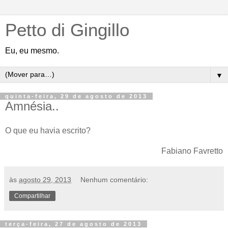
Petto di Gingillo
Eu, eu mesmo.
▼
quinta-feira, 29 de agosto de 2013
Amnésia..
O que eu havia escrito?
Fabiano Favretto
às
agosto 29, 2013
Nenhum comentário:
Compartilhar
terça-feira, 27 de agosto de 2013