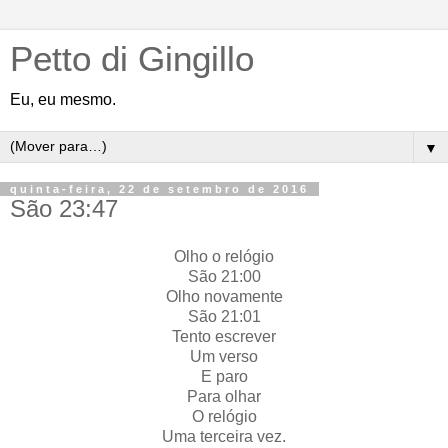
Petto di Gingillo
Eu, eu mesmo.
▼
quinta-feira, 22 de setembro de 2016
São 23:47
Olho o relógio
São 21:00
Olho novamente
São 21:01
Tento escrever
Um verso
E paro
Para olhar
O relógio
Uma terceira vez.