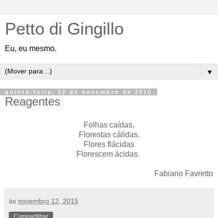
Petto di Gingillo
Eu, eu mesmo.
▼
quinta-feira, 12 de novembro de 2015
Reagentes
Folhas caídas,
Florestas cálidas.
Flores flácidas
Florescem ácidas.
Fabiano Favretto
às
novembro 12, 2015
Compartilhar