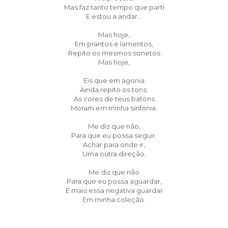
Mas faz tanto tempo que parti
E estou a andar...
Mas hoje,
Em prantos e lamentos,
Repito os mesmos sonetos
Mas hoje,
Eis que em agonia
Ainda repito os tons;
As cores de teus batons
Moram em minha sinfonia.
Me diz que não,
Para que eu possa seguir.
Achar para onde ir,
Uma outra direção.
Me diz que não
Para que eu possa aguardar,
E mais essa negativa guardar
Em minha coleção.