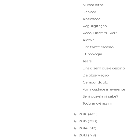
Nunca ditas
De voar
Ansiedade
Regurgitação
Peão, Bispo ou Rei?
Alcova
Um tanto escasso
Etimologia
Tears
Uns dizem que é destino
Da observação
Gerador duplo
Formosidade irreverente
Será que ela já sabe?
Todo ano é assim
2016
(405)
►
2015
(290)
►
2014
(312)
►
2013
(179)
►