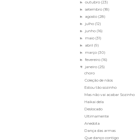
outubro
(23)
►
setembro
(18)
►
agosto
(28)
►
julho
(12)
►
junho
(16)
►
maio
(31)
►
abril
(9)
►
março
(30)
►
fevereiro
(16)
►
janeiro
(25)
▼
choro
Coleção de nãos
Estou tão sozinho
Mas não vai acabar Sozinho
Haikai dela
Deslocado
Ultimamente
Anedota
Dança das armas
Que danço contigo