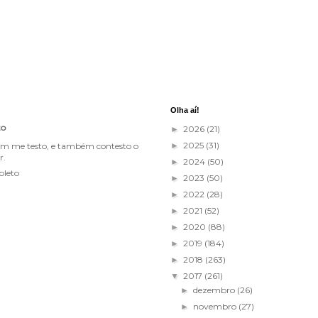
Olha aí!
to
2026
(21)
►
2025
(31)
im me testo, e também contesto o
►
r.
2024
(50)
►
pleto
2023
(50)
►
2022
(28)
►
2021
(52)
►
2020
(88)
►
2019
(184)
►
2018
(263)
►
2017
(261)
▼
dezembro
(26)
►
novembro
(27)
►