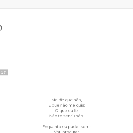
o
017
Me diz que não,
E que não me quis;
O que eu fiz
Não te serviu não.
Enquanto eu puder sorrir
Vou procurar