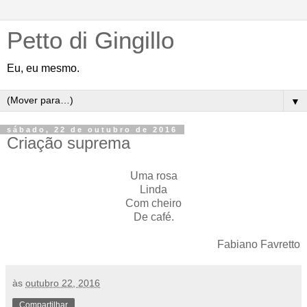
Petto di Gingillo
Eu, eu mesmo.
▼
sábado, 22 de outubro de 2016
Criação suprema
Uma rosa
Linda
Com cheiro
De café.
Fabiano Favretto
às
outubro 22, 2016
Compartilhar