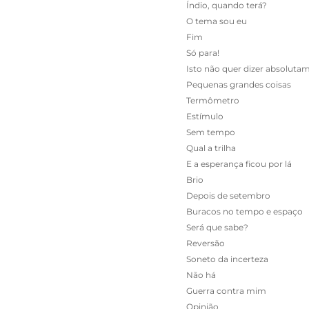
Índio, quando terá?
O tema sou eu
Fim
Só para!
Isto não quer dizer absoluta
Pequenas grandes coisas
Termômetro
Estímulo
Sem tempo
Qual a trilha
E a esperança ficou por lá
Brio
Depois de setembro
Buracos no tempo e espaço
Será que sabe?
Reversão
Soneto da incerteza
Não há
Guerra contra mim
Opinião