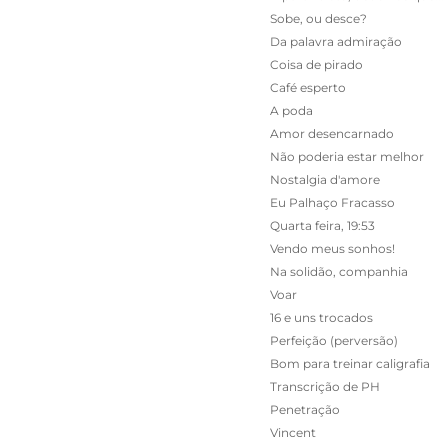
Sobe, ou desce?
Da palavra admiração
Coisa de pirado
Café esperto
A poda
Amor desencarnado
Não poderia estar melhor
Nostalgia d'amore
Eu Palhaço Fracasso
Quarta feira, 19:53
Vendo meus sonhos!
Na solidão, companhia
Voar
16 e uns trocados
Perfeição (perversão)
Bom para treinar caligrafia
Transcrição de PH
Penetração
Vincent