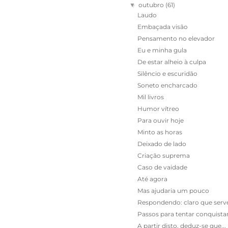
outubro
(61)
▼
Laudo
Embaçada visão
Pensamento no elevador
Eu e minha gula
De estar alheio à culpa
Silêncio e escuridão
Soneto encharcado
Mil livros
Humor vítreo
Para ouvir hoje
Minto as horas
Deixado de lado
Criação suprema
Caso de vaidade
Até agora
Mas ajudaria um pouco
Respondendo: claro que serv
Passos para tentar conquistar
A partir disto, deduz-se que...