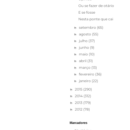
Ou se fazer de otário
E se fosse
Nesta ponte que cai
setembro
(65)
►
agosto
(55)
►
julho
(37)
►
junho
(9)
►
maio
(10)
►
abril
(31)
►
março
(13)
►
fevereiro
(36)
►
janeiro
(22)
►
2015
(290)
►
2014
(312)
►
2013
(179)
►
2012
(78)
►
Marcadores