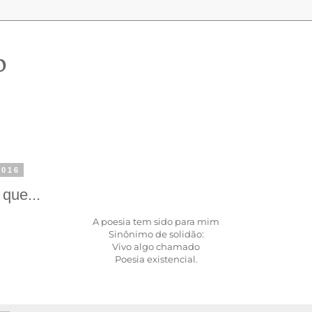
o
2016
 que...
A poesia tem sido para mim
Sinônimo de solidão:
Vivo algo chamado
Poesia existencial.