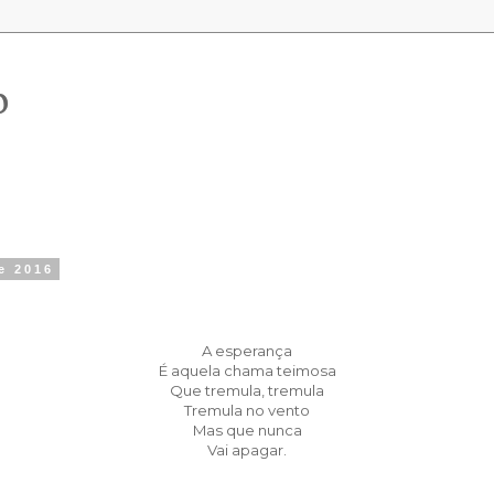
o
de 2016
A esperança
É aquela chama teimosa
Que tremula, tremula
Tremula no vento
Mas que nunca
Vai apagar.