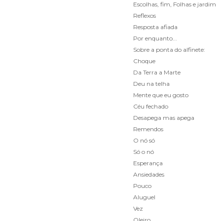
Escolhas, fim, Folhas e jardim
Reflexos
Resposta afiada
Por enquanto...
Sobre a ponta do alfinete:
Choque
Da Terra a Marte
Deu na telha
Mente que eu gosto
Céu fechado
Desapega mas apega
Remendos
O nó só
Só o nó
Esperança
Ansiedades
Pouco
Aluguel
Vez
Oleiro