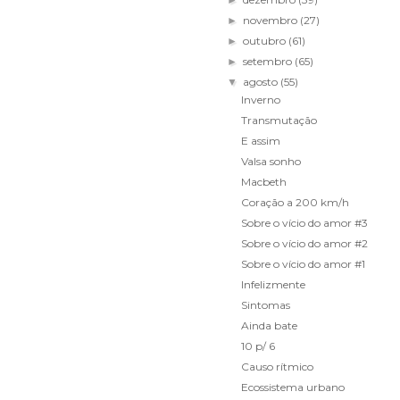
►
novembro
(27)
►
outubro
(61)
►
setembro
(65)
►
agosto
(55)
▼
Inverno
Transmutação
E assim
Valsa sonho
Macbeth
Coração a 200 km/h
Sobre o vício do amor #3
Sobre o vício do amor #2
Sobre o vício do amor #1
Infelizmente
Sintomas
Ainda bate
10 p/ 6
Causo rítmico
Ecossistema urbano