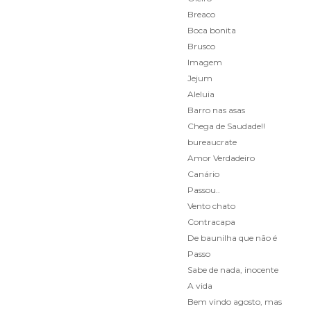
Breaco
Boca bonita
Brusco
Imagem
Jejum
Aleluia
Barro nas asas
Chega de Saudade!!
bureaucrate
Amor Verdadeiro
Canário
Passou..
Vento chato
Contracapa
De baunilha que não é
Passo
Sabe de nada, inocente
A vida
Bem vindo agosto, mas