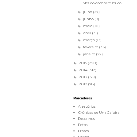
Mês do cachorro louco
julho
(37)
►
junho
(9)
►
maio
(10)
►
abril
(31)
►
março
(13)
►
fevereiro
(36)
►
janeiro
(22)
►
2015
(290)
►
2014
(312)
►
2013
(179)
►
2012
(78)
►
Marcadores
Aleatórios
Crônicas de Um Caipira
Desenhos
Fotos
Frases
Haikai