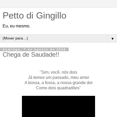
Petto di Gingillo
Eu, eu mesmo.
▼
domingo, 7 de agosto de 2016
Chega de Saudade!!
"Sim, você, nós dois
Já temos um passado, meu amor
A bossa, a fossa, a nossa grande dor
Como dois quadradões"