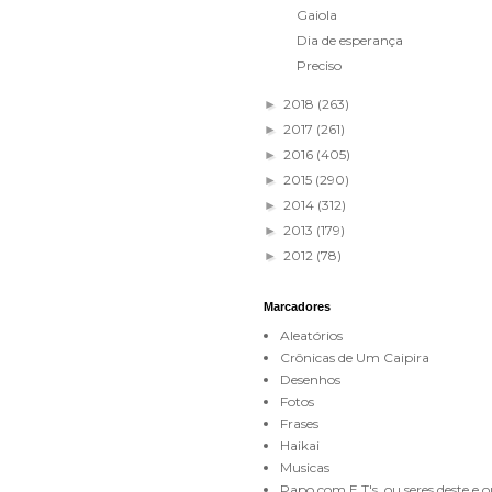
Gaiola
Dia de esperança
Preciso
2018
(263)
►
2017
(261)
►
2016
(405)
►
2015
(290)
►
2014
(312)
►
2013
(179)
►
2012
(78)
►
Marcadores
Aleatórios
Crônicas de Um Caipira
Desenhos
Fotos
Frases
Haikai
Musicas
Papo com E.T's. ou seres deste e