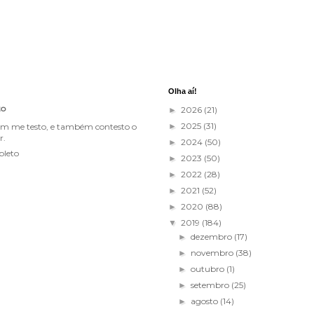
Olha aí!
to
2026
(21)
►
2025
(31)
im me testo, e também contesto o
►
r.
2024
(50)
►
pleto
2023
(50)
►
2022
(28)
►
2021
(52)
►
2020
(88)
►
2019
(184)
▼
dezembro
(17)
►
novembro
(38)
►
outubro
(1)
►
setembro
(25)
►
agosto
(14)
►