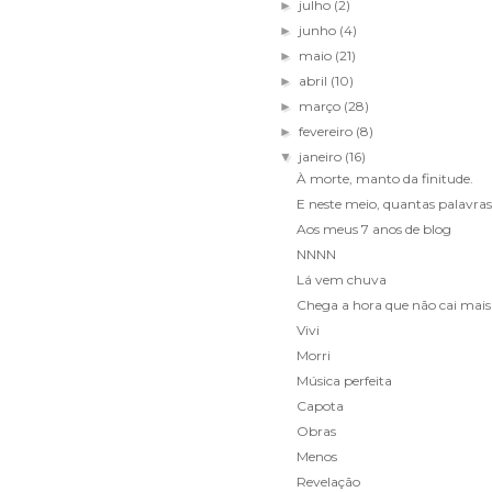
julho
(2)
►
junho
(4)
►
maio
(21)
►
abril
(10)
►
março
(28)
►
fevereiro
(8)
►
janeiro
(16)
▼
À morte, manto da finitude.
E neste meio, quantas palavra
Aos meus 7 anos de blog
NNNN
Lá vem chuva
Chega a hora que não cai mais
Vivi
Morri
Música perfeita
Capota
Obras
Menos
Revelação