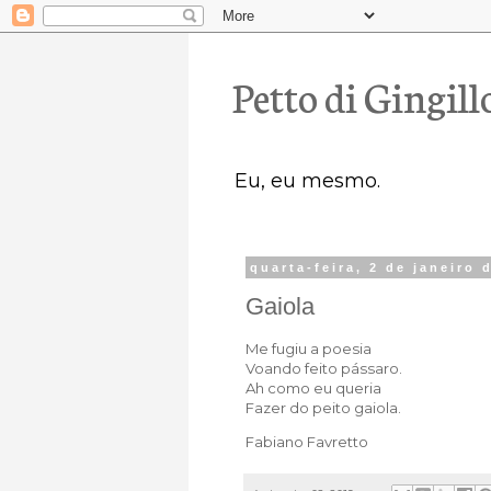
Petto di Gingill
Eu, eu mesmo.
quarta-feira, 2 de janeiro 
Gaiola
Me fugiu a poesia
Voando feito pássaro.
Ah como eu queria
Fazer do peito gaiola.
Fabiano Favretto