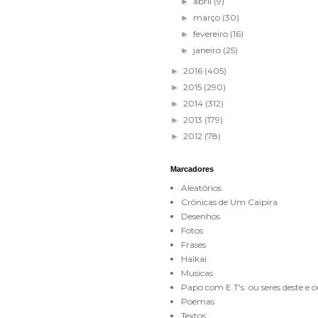
abril
(9)
►
março
(30)
►
fevereiro
(16)
►
janeiro
(25)
►
2016
(405)
►
2015
(290)
►
2014
(312)
►
2013
(179)
►
2012
(78)
►
Marcadores
Aleatórios
Crônicas de Um Caipira
Desenhos
Fotos
Frases
Haikai
Musicas
Papo com E.T's. ou seres deste e
Poemas
Textos