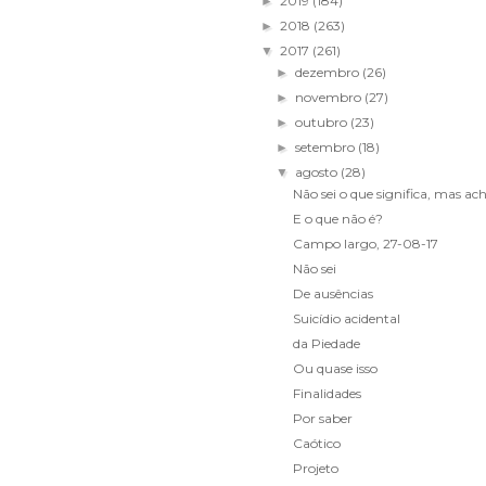
2019
(184)
►
2018
(263)
►
2017
(261)
▼
dezembro
(26)
►
novembro
(27)
►
outubro
(23)
►
setembro
(18)
►
agosto
(28)
▼
Não sei o que significa, mas ac
E o que não é?
Campo largo, 27-08-17
Não sei
De ausências
Suicídio acidental
da Piedade
Ou quase isso
Finalidades
Por saber
Caótico
Projeto