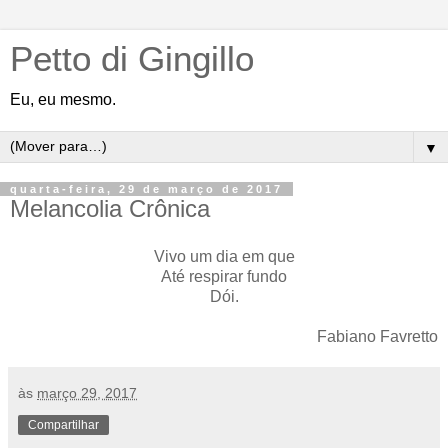
Petto di Gingillo
Eu, eu mesmo.
▼
quarta-feira, 29 de março de 2017
Melancolia Crônica
Vivo um dia em que
Até respirar fundo
Dói.
Fabiano Favretto
às
março 29, 2017
Compartilhar