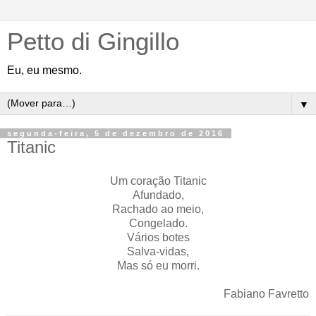
Petto di Gingillo
Eu, eu mesmo.
▼
segunda-feira, 5 de dezembro de 2016
Titanic
Um coração Titanic
Afundado,
Rachado ao meio,
Congelado.
Vários botes
Salva-vidas,
Mas só eu morri.
Fabiano Favretto