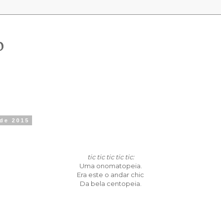
o
 de 2015
tic tic tic tic tic:
Uma onomatopeia.
Era este o andar chic
Da bela centopeia.