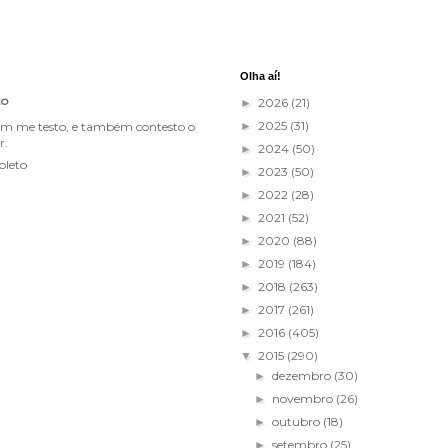
Olha aí!
to
2026
(21)
►
2025
(31)
im me testo, e também contesto o
►
r.
2024
(50)
►
pleto
2023
(50)
►
2022
(28)
►
2021
(52)
►
2020
(88)
►
2019
(184)
►
2018
(263)
►
2017
(261)
►
2016
(405)
►
2015
(290)
▼
dezembro
(30)
►
novembro
(26)
►
outubro
(18)
►
setembro
(25)
►