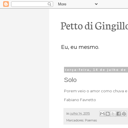
Petto di Gingill
Eu, eu mesmo.
terça-feira, 14 de julho de
Solo
Porem veio o amor como chuva e t
Fabiano Favretto
às
julho 14, 2015
Marcadores:
Poemas