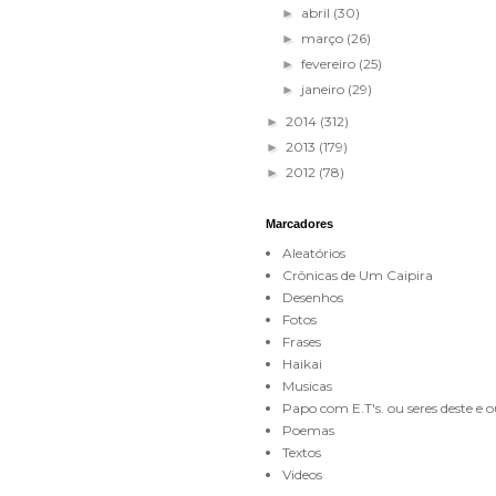
abril
(30)
►
março
(26)
►
fevereiro
(25)
►
janeiro
(29)
►
2014
(312)
►
2013
(179)
►
2012
(78)
►
Marcadores
Aleatórios
Crônicas de Um Caipira
Desenhos
Fotos
Frases
Haikai
Musicas
Papo com E.T's. ou seres deste e
Poemas
Textos
Videos