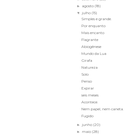
agosto
(18)
►
julho
(15)
▼
Simples e grande.
Por enquanto
Mais encanto
Flagrante
Abiogênese
Mundo da Lua
Girafa
Natureza
Solo
Penso
Expirar
seis meses
Acontece.
Nem papel, nem caneta.
Fugido
junho
(20)
►
maio
(28)
►