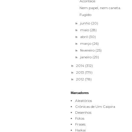
Acontece.
Nem papel, nem caneta.
Fugido
junho
(20)
►
maio
(28)
►
abril
(30)
►
março
(26)
►
fevereiro
(25)
►
janeiro
(29)
►
2014
(312)
►
2013
(179)
►
2012
(78)
►
Marcadores
Aleatórios
Crônicas de Um Caipira
Desenhos
Fotos
Frases
Haikai