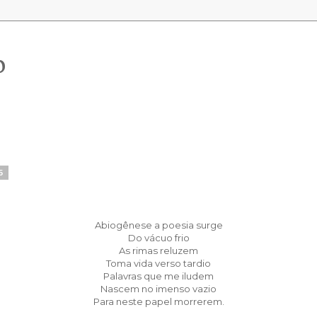
o
5
Abiogênese a poesia surge
Do vácuo frio
As rimas reluzem
Toma vida verso tardio
Palavras que me iludem
Nascem no imenso vazio
Para neste papel morrerem.