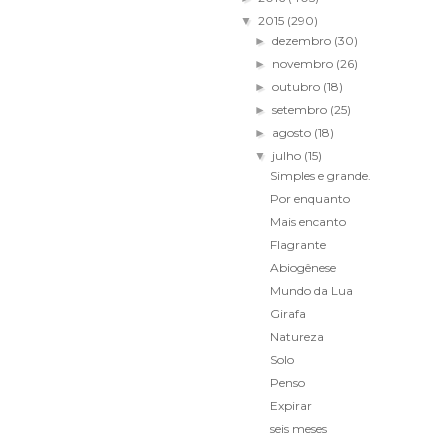
2015
(290)
▼
dezembro
(30)
►
novembro
(26)
►
outubro
(18)
►
setembro
(25)
►
agosto
(18)
►
julho
(15)
▼
Simples e grande.
Por enquanto
Mais encanto
Flagrante
Abiogênese
Mundo da Lua
Girafa
Natureza
Solo
Penso
Expirar
seis meses