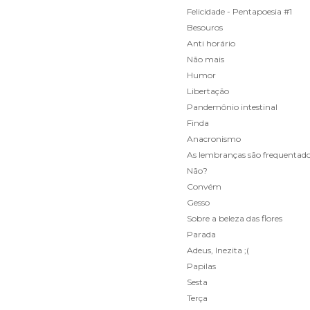
Felicidade - Pentapoesia #1
Besouros
Anti horário
Não mais
Humor
Libertação
Pandemônio intestinal
Finda
Anacronismo
As lembranças são frequentado
Não?
Convém
Gesso
Sobre a beleza das flores
Parada
Adeus, Inezita ;(
Papilas
Sesta
Terça