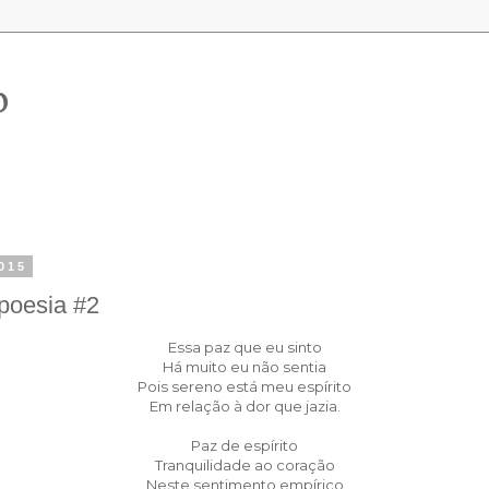
o
015
apoesia #2
Essa paz que eu sinto
Há muito eu não sentia
Pois sereno está meu espírito
Em relação à dor que jazia.
Paz de espírito
Tranquilidade ao coração
Neste sentimento empírico