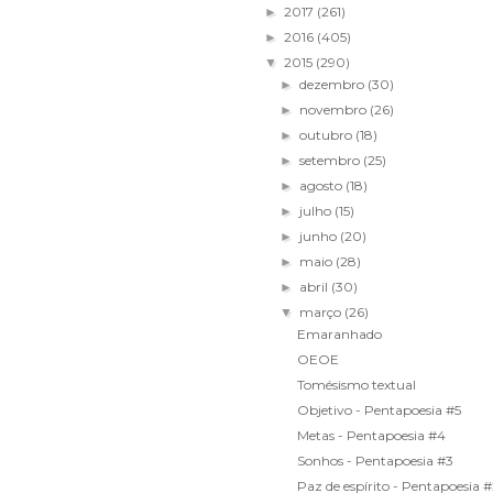
2017
(261)
►
2016
(405)
►
2015
(290)
▼
dezembro
(30)
►
novembro
(26)
►
outubro
(18)
►
setembro
(25)
►
agosto
(18)
►
julho
(15)
►
junho
(20)
►
maio
(28)
►
abril
(30)
►
março
(26)
▼
Emaranhado
OEOE
Tomésismo textual
Objetivo - Pentapoesia #5
Metas - Pentapoesia #4
Sonhos - Pentapoesia #3
Paz de espírito - Pentapoesia 