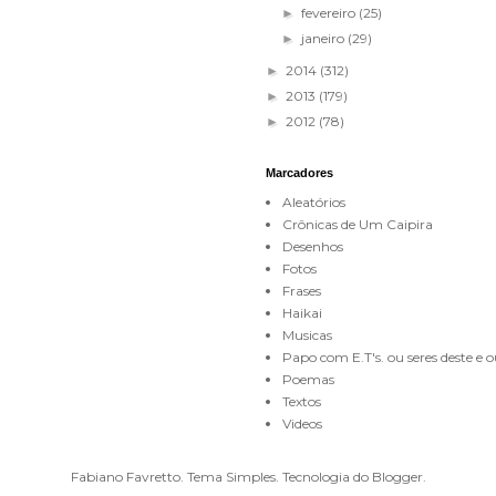
fevereiro
(25)
►
janeiro
(29)
►
2014
(312)
►
2013
(179)
►
2012
(78)
►
Marcadores
Aleatórios
Crônicas de Um Caipira
Desenhos
Fotos
Frases
Haikai
Musicas
Papo com E.T's. ou seres deste e
Poemas
Textos
Videos
Fabiano Favretto. Tema Simples. Tecnologia do
Blogger
.