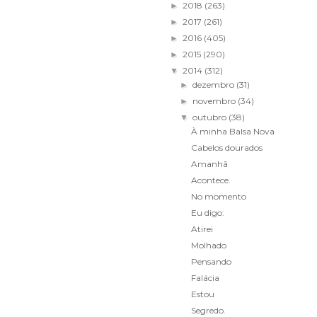
2018
(263)
►
2017
(261)
►
2016
(405)
►
2015
(290)
►
2014
(312)
▼
dezembro
(31)
►
novembro
(34)
►
outubro
(38)
▼
À minha Balsa Nova
Cabelos dourados
Amanhã
Acontece.
No momento
Eu digo:
Atirei
Molhado
Pensando
Falácia
Estou
Segredo.