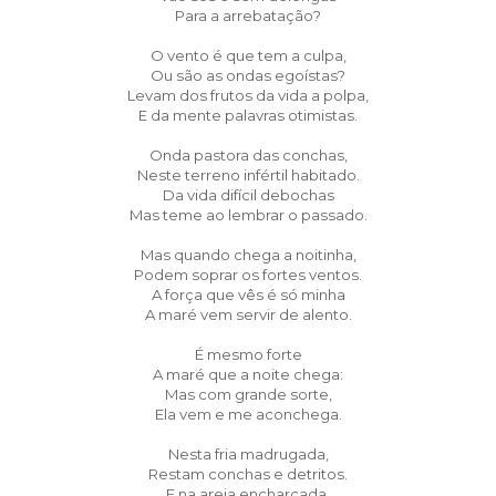
Para a arrebatação?
O vento é que tem a culpa,
Ou são as ondas egoístas?
Levam dos frutos da vida a polpa,
E da mente palavras otimistas.
Onda pastora das conchas,
Neste terreno infértil habitado.
Da vida difícil debochas
Mas teme ao lembrar o passado.
Mas quando chega a noitinha,
Podem soprar os fortes ventos.
A força que vês é só minha
A maré vem servir de alento.
É mesmo forte
A maré que a noite chega:
Mas com grande sorte,
Ela vem e me aconchega.
Nesta fria madrugada,
Restam conchas e detritos.
E na areia encharcada,