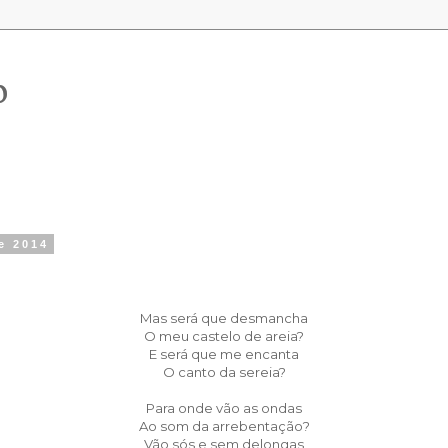
o
de 2014
Mas será que desmancha
O meu castelo de areia?
E será que me encanta
O canto da sereia?
Para onde vão as ondas
Ao som da arrebentação?
Vão sós e sem delongas