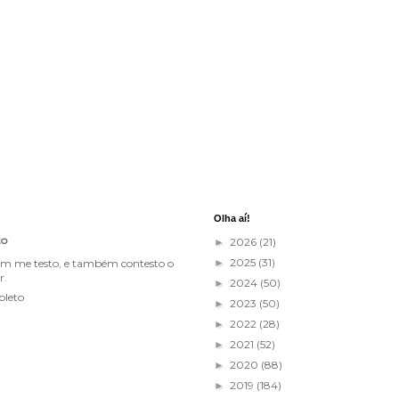
Olha aí!
to
2026
(21)
►
2025
(31)
im me testo, e também contesto o
►
r.
2024
(50)
►
pleto
2023
(50)
►
2022
(28)
►
2021
(52)
►
2020
(88)
►
2019
(184)
►