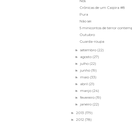
Nós
Crônicas de um Caipira #8
Pura
Não sei
5 minicontos de terror contemp
Outubro
Guarda-roupa
setembro
(22)
►
agosto
(27)
►
julho
(22)
►
junho
(19)
►
maio
(33)
►
abril
(21)
►
março
(24)
►
fevereiro
(19)
►
janeiro
(22)
►
2013
(179)
►
2012
(78)
►