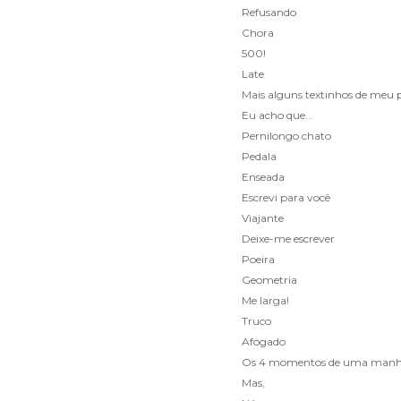
Refusando
Chora
500!
Late
Mais alguns textinhos de meu p
Eu acho que...
Pernilongo chato
Pedala
Enseada
Escrevi para você
Viajante
Deixe-me escrever
Poeira
Geometria
Me larga!
Truco
Afogado
Os 4 momentos de uma manhã
Mas,