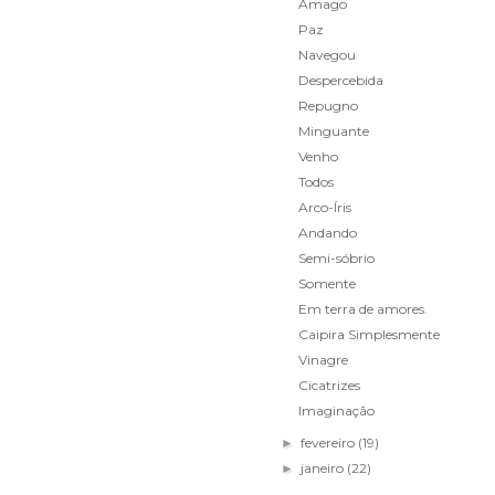
Âmago
Paz
Navegou
Despercebida
Repugno
Minguante
Venho
Todos
Arco-Íris
Andando
Semi-sóbrio
Somente
Em terra de amores.
Caipira Simplesmente
Vinagre
Cicatrizes
Imaginação
fevereiro
(19)
►
janeiro
(22)
►