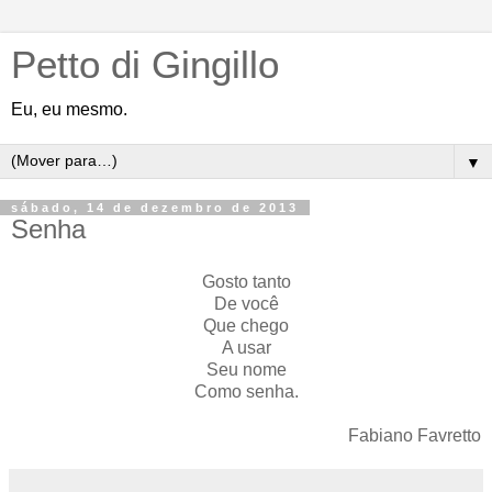
Petto di Gingillo
Eu, eu mesmo.
▼
sábado, 14 de dezembro de 2013
Senha
Gosto tanto
De você
Que chego
A usar
Seu nome
Como senha.
Fabiano Favretto