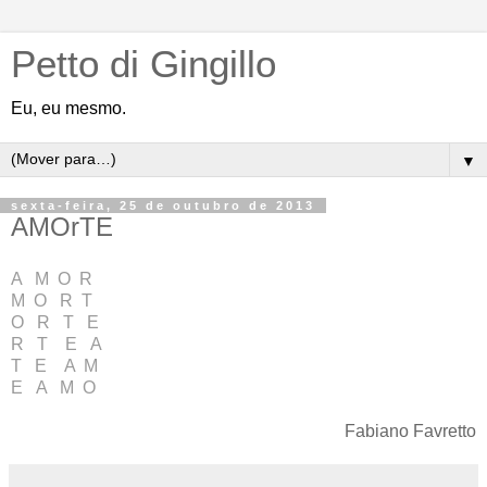
Petto di Gingillo
Eu, eu mesmo.
▼
sexta-feira, 25 de outubro de 2013
AMOrTE
A M O R
M O R T
O R T E
R T E A
T E A M
E A M O
Fabiano Favretto