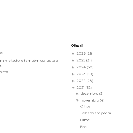
Olha aí!
to
2026
(21)
►
2025
(31)
im me testo, e também contesto o
►
r.
2024
(50)
►
pleto
2023
(50)
►
2022
(28)
►
2021
(52)
▼
dezembro
(2)
►
novembro
(4)
▼
Olhos
Talhado em pedra
Filme
Eco