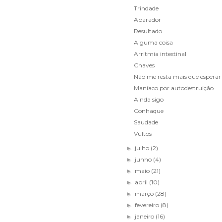
Trindade
Aparador
Resultado
Alguma coisa
Arritmia intestinal
Chaves
Não me resta mais que esperar
Maníaco por autodestruição
Ainda sigo
Conhaque
Saudade
Vultos
julho
(2)
►
junho
(4)
►
maio
(21)
►
abril
(10)
►
março
(28)
►
fevereiro
(8)
►
janeiro
(16)
►