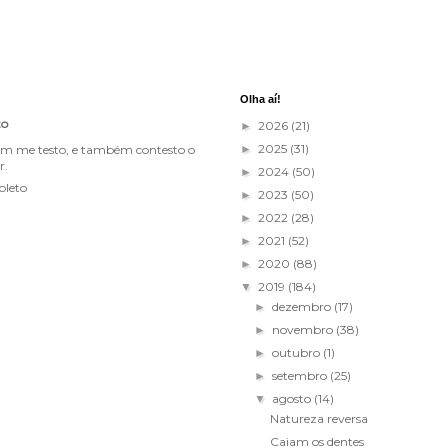
Olha aí!
to
2026
(21)
►
2025
(31)
im me testo, e também contesto o
►
r.
2024
(50)
►
pleto
2023
(50)
►
2022
(28)
►
2021
(52)
►
2020
(88)
►
2019
(184)
▼
dezembro
(17)
►
novembro
(38)
►
outubro
(1)
►
setembro
(25)
►
agosto
(14)
▼
Natureza reversa
Caiam os dentes