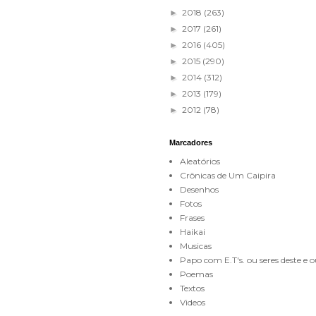
2018
(263)
►
2017
(261)
►
2016
(405)
►
2015
(290)
►
2014
(312)
►
2013
(179)
►
2012
(78)
►
Marcadores
Aleatórios
Crônicas de Um Caipira
Desenhos
Fotos
Frases
Haikai
Musicas
Papo com E.T's. ou seres deste e
Poemas
Textos
Videos