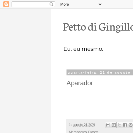
Petto di Gingill
Eu, eu mesmo.
quarta-feira, 21 de agosto
Aparador
às
agosto 21, 2019
Marcadores:
Frases