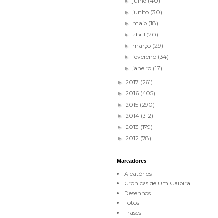
julho
(40)
►
junho
(30)
►
maio
(18)
►
abril
(20)
►
março
(29)
►
fevereiro
(34)
►
janeiro
(17)
►
2017
(261)
►
2016
(405)
►
2015
(290)
►
2014
(312)
►
2013
(179)
►
2012
(78)
►
Marcadores
Aleatórios
Crônicas de Um Caipira
Desenhos
Fotos
Frases