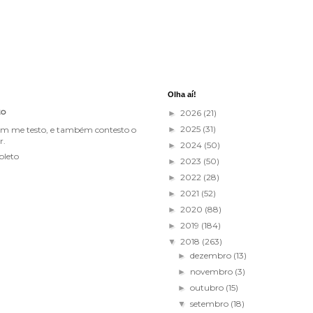
Olha aí!
to
2026
(21)
►
2025
(31)
im me testo, e também contesto o
►
r.
2024
(50)
►
pleto
2023
(50)
►
2022
(28)
►
2021
(52)
►
2020
(88)
►
2019
(184)
►
2018
(263)
▼
dezembro
(13)
►
novembro
(3)
►
outubro
(15)
►
setembro
(18)
▼