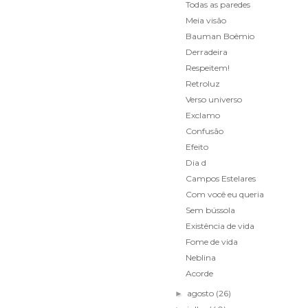
Todas as paredes
Meia visão
Bauman Boêmio
Derradeira
Respeitem!
Retroluz
Verso universo
Exclamo
Confusão
Efeito
Dia d
Campos Estelares
Com você eu queria
Sem bússola
Existência de vida
Fome de vida
Neblina
Acorde
agosto
(26)
►