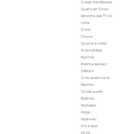
O que me ofereces
Quero ser Orion
Versinho das 17:40
vinte
Drink
Chuva
Quarta à noite
Aracnofobia
Normal
Poema ascoso I
Ofélia II
O rio ainda corre
Recinto
Olvido surdo
Boêmio
Tentador
Polos
Você e eu
Um e dois
23:23