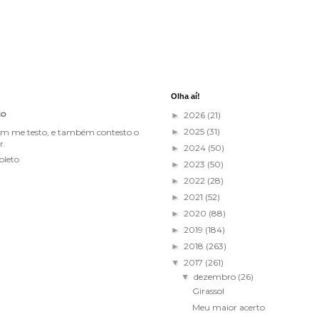
Olha aí!
to
2026
(21)
►
2025
(31)
im me testo, e também contesto o
►
r.
2024
(50)
►
pleto
2023
(50)
►
2022
(28)
►
2021
(52)
►
2020
(88)
►
2019
(184)
►
2018
(263)
►
2017
(261)
▼
dezembro
(26)
▼
Girassol
Meu maior acerto