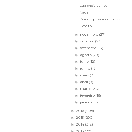
Lua cheia de nós
Nada
Do compasso do tempo
Defeito
novembro
(27)
►
outubro
(23)
►
setembro
(18)
►
agosto
(28)
►
julho
(12)
►
junho
(16)
►
maio
(31)
►
abril
(9)
►
março
(30)
►
fevereiro
(16)
►
janeiro
(25)
►
2016
(405)
►
2015
(290)
►
2014
(312)
►
2013
(179)
►