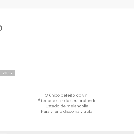
o
e 2017
O único defeito do vinil
É ter que sair do seu profundo
Estado de melancolia
Para virar o disco na vitrola.