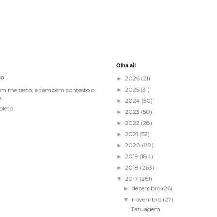
Olha aí!
to
2026
(21)
►
2025
(31)
im me testo, e também contesto o
►
r.
2024
(50)
►
pleto
2023
(50)
►
2022
(28)
►
2021
(52)
►
2020
(88)
►
2019
(184)
►
2018
(263)
►
2017
(261)
▼
dezembro
(26)
►
novembro
(27)
▼
Tatuagem