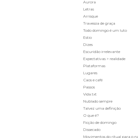
Aurora
Letras
Arrisque
Travessia de graça
Todo domingo é um luto
Estio
Dizes
Escuridão irrelevante
Expectativas > realidade
Plataformas
Lugares
Caos e café
Passos
Vida.txt
Nublado sempre
Talvez uma definição
O que é?
Ficção de domingo
Dissecado
Movimentos do ritual para o n