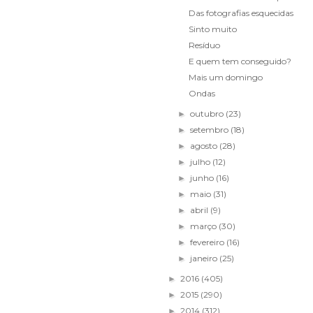
Das fotografias esquecidas
Sinto muito
Resíduo
E quem tem conseguido?
Mais um domingo
Ondas
outubro
(23)
►
setembro
(18)
►
agosto
(28)
►
julho
(12)
►
junho
(16)
►
maio
(31)
►
abril
(9)
►
março
(30)
►
fevereiro
(16)
►
janeiro
(25)
►
2016
(405)
►
2015
(290)
►
2014
(312)
►