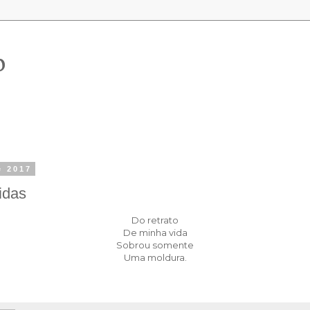
o
e 2017
idas
Do retrato
De minha vida
Sobrou somente
Uma moldura.