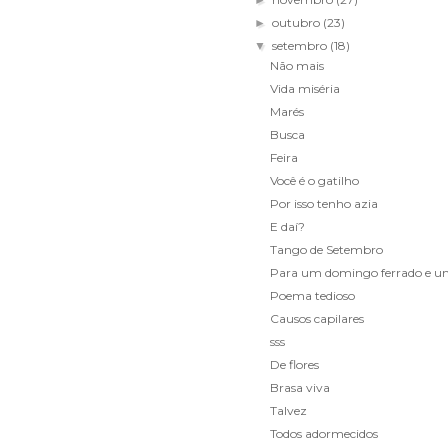
►
outubro
(23)
►
setembro
(18)
▼
Não mais
Vida miséria
Marés
Busca
Feira
Você é o gatilho
Por isso tenho azia
E daí?
Tango de Setembro
Para um domingo ferrado e um
Poema tedioso
Causos capilares
sss
De flores
Brasa viva
Talvez
Todos adormecidos