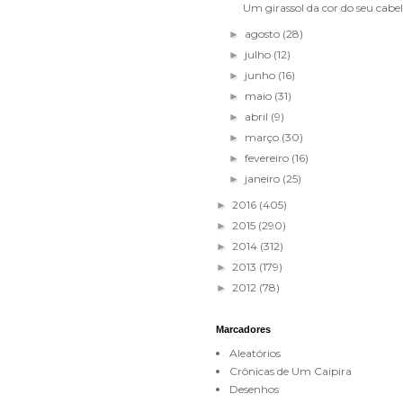
Um girassol da cor do seu cabe
agosto
(28)
►
julho
(12)
►
junho
(16)
►
maio
(31)
►
abril
(9)
►
março
(30)
►
fevereiro
(16)
►
janeiro
(25)
►
2016
(405)
►
2015
(290)
►
2014
(312)
►
2013
(179)
►
2012
(78)
►
Marcadores
Aleatórios
Crônicas de Um Caipira
Desenhos