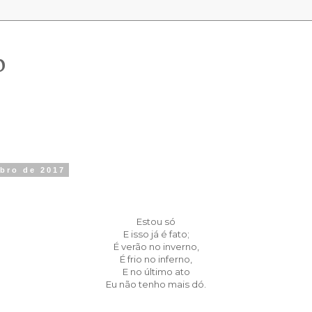
o
mbro de 2017
Estou só
E isso já é fato;
É verão no inverno,
É frio no inferno,
E no último ato
Eu não tenho mais dó.