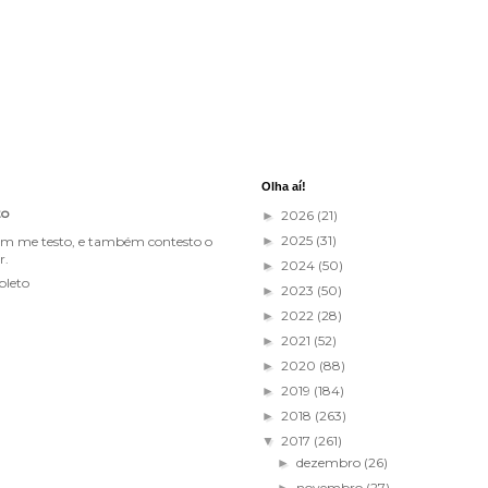
Olha aí!
to
2026
(21)
►
2025
(31)
im me testo, e também contesto o
►
r.
2024
(50)
►
pleto
2023
(50)
►
2022
(28)
►
2021
(52)
►
2020
(88)
►
2019
(184)
►
2018
(263)
►
2017
(261)
▼
dezembro
(26)
►
novembro
(27)