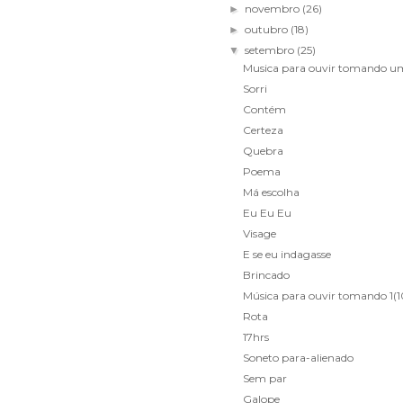
novembro
(26)
►
outubro
(18)
►
setembro
(25)
▼
Musica para ouvir tomando u
Sorri
Contém
Certeza
Quebra
Poema
Má escolha
Eu Eu Eu
Visage
E se eu indagasse
Brincado
Música para ouvir tomando 1(10
Rota
17hrs
Soneto para-alienado
Sem par
Galope