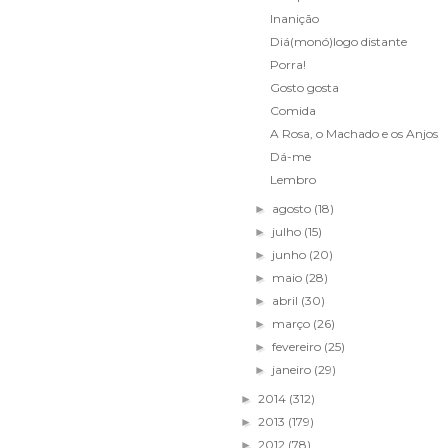
Inanição
Diá(monó)logo distante
Porra!
Gosto gosta
Comida
A Rosa, o Machado e os Anjos
Dá-me
Lembro
agosto
(18)
►
julho
(15)
►
junho
(20)
►
maio
(28)
►
abril
(30)
►
março
(26)
►
fevereiro
(25)
►
janeiro
(29)
►
2014
(312)
►
2013
(179)
►
2012
(78)
►