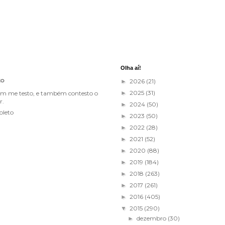
Olha aí!
to
2026
(21)
►
2025
(31)
im me testo, e também contesto o
►
r.
2024
(50)
►
pleto
2023
(50)
►
2022
(28)
►
2021
(52)
►
2020
(88)
►
2019
(184)
►
2018
(263)
►
2017
(261)
►
2016
(405)
►
2015
(290)
▼
dezembro
(30)
►