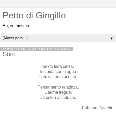
Petto di Gingillo
Eu, eu mesmo.
▼
sexta-feira, 8 de agosto de 2014
Soro
Sexta feira cinza,
Insípida como água
sem sal nem açúcar.
Pensamento ranzinza,
Dai-me tregua!
Já estou a caducar.
Fabiano Favretto