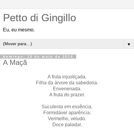
Petto di Gingillo
Eu, eu mesmo.
▼
domingo, 18 de maio de 2014
A Maçã
A fruta injustiçada.
Filha da árvore da sabedoria.
Envenenada.
A fruta do prazer.
Suculenta em essência.
Formidável aparência.
Vermelho, veludo.
Doce paladar.