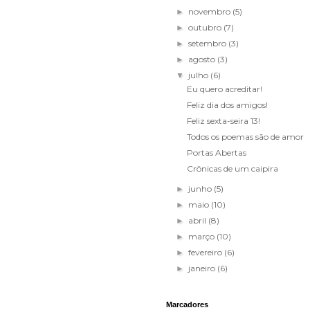
novembro
(5)
►
outubro
(7)
►
setembro
(3)
►
agosto
(3)
►
julho
(6)
▼
Eu quero acreditar!
Feliz dia dos amigos!
Feliz sexta-seira 13!
Todos os poemas são de amor
Portas Abertas
Crônicas de um caipira
junho
(5)
►
maio
(10)
►
abril
(8)
►
março
(10)
►
fevereiro
(6)
►
janeiro
(6)
►
Marcadores