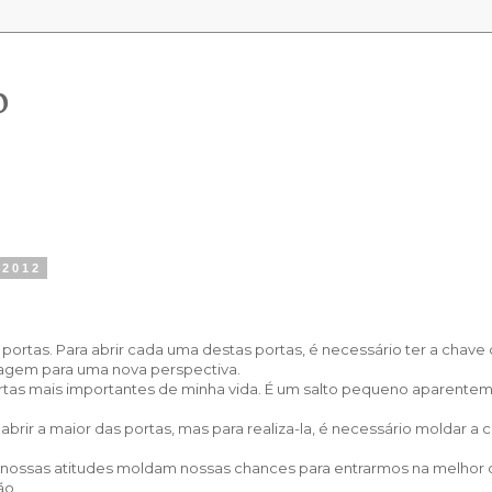
o
 2012
ortas. Para abrir cada uma destas portas, é necessário ter a chave 
ssagem para uma nova perspectiva.
rtas mais importantes de minha vida. É um salto pequeno aparente
ir a maior das portas, mas para realiza-la, é necessário moldar a
nossas atitudes moldam nossas chances para entrarmos na melhor d
ão.