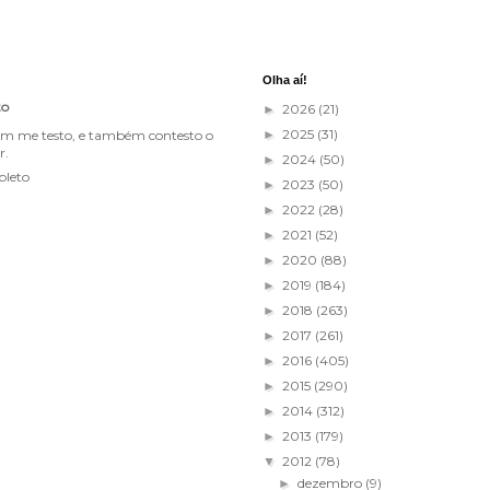
Olha aí!
to
2026
(21)
►
2025
(31)
im me testo, e também contesto o
►
r.
2024
(50)
►
pleto
2023
(50)
►
2022
(28)
►
2021
(52)
►
2020
(88)
►
2019
(184)
►
2018
(263)
►
2017
(261)
►
2016
(405)
►
2015
(290)
►
2014
(312)
►
2013
(179)
►
2012
(78)
▼
dezembro
(9)
►