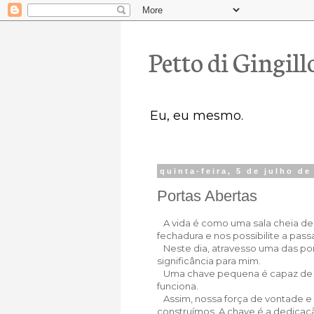
Petto di Gingill
Eu, eu mesmo.
quinta-feira, 5 de julho de
Portas Abertas
A vida é como uma sala cheia de p
fechadura e nos possibilite a pa
Neste dia, atravesso uma das po
significância para mim.
Uma chave pequena é capaz de abr
funciona.
Assim, nossa força de vontade e 
construímos. A chave é a dedicaç